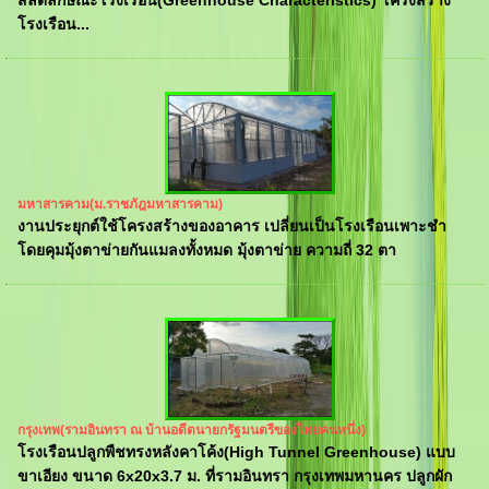
สลัดลักษณะโรงเรือน(Greenhouse Characteristics) โครงสร้าง
โรงเรือน...
มหาสารคาม(ม.ราชภัฎมหาสารคาม)
งานประยุกต์ใช้โครงสร้างของอาคาร เปลี่ยนเป็นโรงเรือนเพาะชำ
โดยคุมมุ้งตาข่ายกันแมลงทั้งหมด มุ้งตาข่าย ความถี่ 32 ตา
กรุงเทพ(รามอินทรา ณ บ้านอดีตนายกรัฐมนตรีของไทยคนหนึ่ง)
โรงเรือนปลูกพืชทรงหลังคาโค้ง(High Tunnel Greenhouse) แบบ
ขาเอียง ขนาด 6x20x3.7 ม. ที่รามอินทรา กรุงเทพมหานคร ปลูกผัก