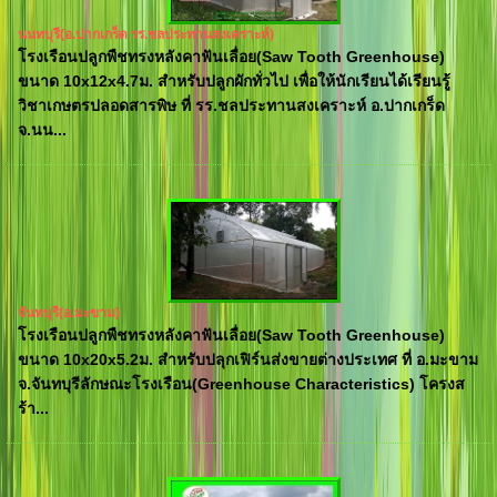
นนทบุรี(อ.ปากเกร็ด รร.ชลประทานสงเคราะห์)
โรงเรือนปลูกพืชทรงหลังคาฟันเลื่อย(Saw Tooth Greenhouse)
ขนาด 10x12x4.7ม. สำหรับปลูกผักทั่วไป เพื่อให้นักเรียนได้เรียนรู้
วิชาเกษตรปลอดสารพิษ ที่ รร.ชลประทานสงเคราะห์ อ.ปากเกร็ด
จ.นน...
จันทบุรี(อ.มะขาม)
โรงเรือนปลูกพืชทรงหลังคาฟันเลื่อย(Saw Tooth Greenhouse)
ขนาด 10x20x5.2ม. สำหรับปลุกเฟิร์นส่งขายต่างประเทศ ที่ อ.มะขาม
จ.จันทบุรีลักษณะโรงเรือน(Greenhouse Characteristics) โครงส
ร้า...