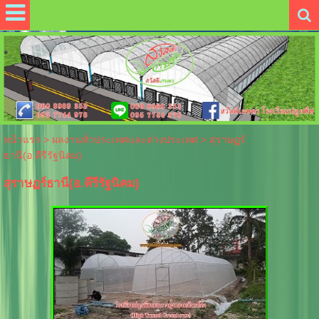
หน้าแรก
>
ผลงานทั่วประเทศและต่างประเทศ
>
สุราษฏร์
ธานี(อ.คีรีรัฐนิคม)
สุราษฏร์ธานี(อ.คีรีรัฐนิคม)