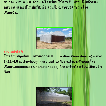
ขนาด 6x12x4.8 ม. จำวน 4 โรงเรือน ใช้สำหรับเพราะต้นกล้าและ
อนุบาลเมล่อน ที่ไร่เบียร์สิงห์ อ.สวนผึ้ง จ.ราชบุรีลักษณะโรง
เรือน(Gr...
ลำปาง(ดัชมิลล์)
โรงเรือนปลูกพืชแบบปรับอากาศ(Evaporation Greenhouse) ขนาด
6x12x4.5 ม. สำหรับปลูกสตรอเบอรี่ อ.เมือง จ.ลำปางลักษณะโรง
เรือน(Greenhouse Characteristics) โครงสร้างโรงเรือน เป็นเหล็ก
กัลป...