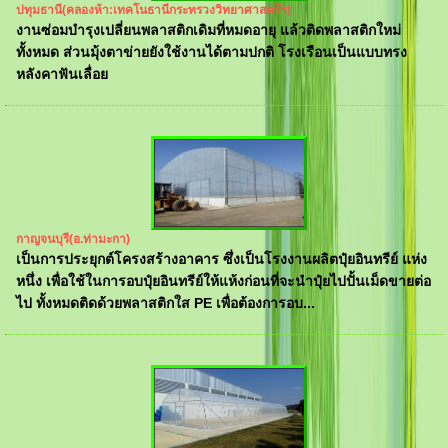
ปทุมธานี(คลองห้า:เทคโนธานีกระทรวงวิทยาศาสตร์ฯ)
งานซ่อมบำรุงเปลี่ยนพลาสติกเดิมที่หมดอายุ แล้วติดพลาสติกใหม่
ทั้งหมด ส่วนมุ้งตาข่ายยังใช้งานได้ตามปกติ โรงเรือนเป็นแบบทรง
หลังคาฟันเลื่อย
กาญจนบุรี(อ.ท่ามะกา)
เป็นการประยุกต์โครงสร้างอาคาร ซึ่งเป็นโรงงานผลิตปุ๋ยอินทรีย์ แห่ง
หนึ่ง เพื่อใช้ในการอบปุ๋ยอินทรีย์ให้แห้งก่อนที่จะนำปุ๋ยไปปั้นเม็ดขายต่อ
ไป ทั้งหมดติดด้วยพลาสติกใส PE เพื่อต้องการอบ...