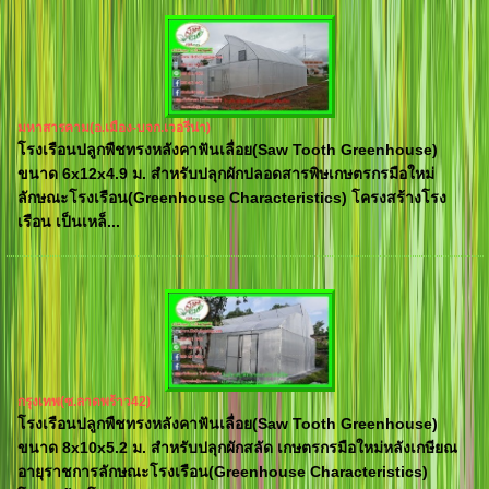
มหาสารคาม(อ.เมือง-บจก.เวอรีน่า)
โรงเรือนปลูกพืชทรงหลังคาฟันเลื่อย(Saw Tooth Greenhouse)
ขนาด 6x12x4.9 ม. สำหรับปลุกผักปลอดสารพิษเกษตรกรมือใหม่
ลักษณะโรงเรือน(Greenhouse Characteristics) โครงสร้างโรง
เรือน เป็นเหล็...
กรุงเทพ(ซ.ลาดพร้าว42)
โรงเรือนปลูกพืชทรงหลังคาฟันเลื่อย(Saw Tooth Greenhouse)
ขนาด 8x10x5.2 ม. สำหรับปลุกผักสลัด เกษตรกรมือใหม่หลังเกษียณ
อายุราชการลักษณะโรงเรือน(Greenhouse Characteristics)