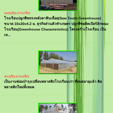
นนทบุรี(อ.ปากเกร็ด)
โรงเรือนปลูกพืชทรงหลังคาฟันเลื่อย(Saw Tooth Greenhouse)
ขนาด 10x20x4.2 ม. ธุรกิจส่วนตัวทำเกษตร ปลูกพืชผลิตเบียร์ลักษณะ
โรงเรือน(Greenhouse Characteristics) โครงสร้างโรงเรือน เป็น
เห...
สระบุรี(อ.มวกเหล็ก)
เป็นงานซ่อมบำรุงเปลี่ยนพลาสติกโรงเรือนเก่า ที่หมดอายุแล้ว ติด
พลาสติกใหม่ทั้งหมด