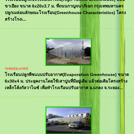
ขาเอียง ขนาด 6x20x3.7 ม. ที่ถนนกาญจนาภิเษก กรุงเทพมหานคร
ปลูกเมล่อนลักษณะโรงเรือน(Greenhouse Characteristics) โครง
สร้างโรงเ...
ระยอง(อ.แกลง)
โรงเรือนปลูกพืชแบบปรับอากาศ(Evaporation Greenhouse) ขนาด
6x30x4 ม. ประยุคงานโดยใช้เสาปูนที่มีอยู่เดิม แล้วต่อเติมโครงสร้าง
เหล็กโค้งกัลวาไนซ์ เพื่อทำโรงเรือนปรับอากาศ อ.แกลง จ.ระยอง...