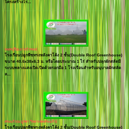
โครงสร้างโร...
นนทบุรี(อ.บางบัวทอง)
โรงเรือนปลูกพืชทรงหลังคาโค้ง 2 ชั้น(Double Roof Greenhouse)
ขนาด 40.6x38x6.3 ม. หรือโดยประมาณ 1 ไร่ สำหรับปลุกผักสลัดมี
ระบบพลางแสงเปิด-ปิดด้วยรอกมือ 1 โรงเรือนสำหรับอนุบาลผักสลัด
ล...
สระแก้ว(ม.บูรพา วิทยาเขตสระแก้ว)
โรงเรือนปลูกพืชทรงหลังคาโค้ง 2 ชั้น(Double Roof Greenhouse)