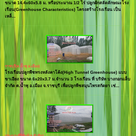
ขนาด 14.4x60x5.8 ม. หรือประมาณ 1/2 ไร่ ปลูกผักสลัดลักษณะโรง
เรือน(Greenhouse Characteristics) โครงสร้างโรงเรือน เป็น
เหล็...
ราชบุรี(ต.น้ำพุ อ.เมือง)
โรงเรือนปลูกพืชทรงหลังคาโค้ง(High Tunnel Greenhouse) แบบ
ขาเอียง ขนาด 6x20x3.7 ม.จำนวน 3 โรงเรือน ที่ บริษัท บางกอกแล็บ
จำกัด ต.น้ำพุ อ.เมือง จ.ราชบุรี เพื่อปลูกพืชสมุนไพรสกัดยา เช่...
ประจวบคีรีขันธ์(อ.หัวหิน)