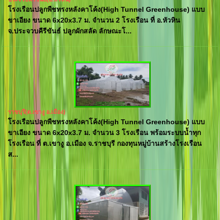
โรงเรือนปลูกพืชทรงหลังคาโค้ง(High Tunnel Greenhouse) แบบ
ขาเอียง ขนาด 6x20x3.7 ม. จำนวน 2 โรงเรือน ที่ อ.หัวหิน
จ.ประจวบคีรีขันธ์ ปลูกผักสลัด ลักษณะโ...
ราชบุรี(ต.เขางู อ.เมือง)
โรงเรือนปลูกพืชทรงหลังคาโค้ง(High Tunnel Greenhouse) แบบ
ขาเอียง ขนาด 6x20x3.7 ม. จำนวน 3 โรงเรือน พร้อมระบบน้ำทุก
โรงเรือน ที่ ต.เขางู อ.เมือง จ.ราชบุรี กองทุนหมู่บ้านสร้างโรงเรือน
ส...