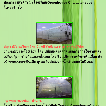
ปลอดสารพิษลักษณะโรงเรือน(Greenhouse Characteristics)
โครงสร้างโร...
ปทุมธานี(งานบริการ:ที่่สถาบัน AIT ติดกับ ม.ธรรมศาสตร์ศูนย์รังสิต)
งานซ่อมบำรุงโรงเรือน โดยเปลียนพลาสติกที่หมดอายุการใช้งานและ
เปลี่ยนมุ้งตาข่ายกันแมลงทั้งหมด โรงเรือนเป็นทรงหลังคาฟันเลื่อย นำ
เข้าจากประเทศอินเดีย บูรณะใหม่หลังจากน้ำท่วมหนักในปี 255...
กรุงเทพ(กาญจนาภิเษก บ้านเสธ.)
โรงเรือนปลูกพืชทรงหลังคาโค้ง(High Tunnel Greenhouse) แบบ