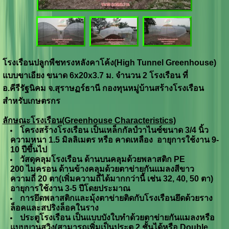
โรงเรือนปลูกพืชทรงหลังคาโค้ง(High Tunnel Greenhouse)
แบบขาเอียง ขนาด 6x20x3.7 ม. จำนวน 2 โรงเรือน ที่
อ.คีรีรัฐนิคม จ.สุราษฏร์ธานี กองทุนหมู่บ้านสร้างโรงเรือน
สำหรับเกษตรกร
ลักษณะโรงเรือน
(Greenhouse Characteristics)
โครงสร้างโรงเรือน เป็นเหล็กกัลป์วาไนซ์ขนาด
3/4
นิ้ว
ความหนา
1.5
มิลลิเมตร หรือ คาดเหลือง อายุการใช้งาน
9-
10
ปีขึ้นไป
วัสดุคลุมโรงเรือน ด้านบนคลุมด้วยพลาสติก
PE
200
ไมครอน ด้านข้างคลุมด้วยตาข่ายกันแมลงสีขาว
ความถี่
20
ตา(เพิ่มความถี่ได้มากกว่านี้ เช่น
32, 40, 50
ตา)
อายุการใช้งาน
3-5
ปีโดยประมาณ
การยึดพลาสติกและมุ้งตาข่ายติดกับโรงเรือนยึดด้วยราง
ล็อคและสปริงล็อคในราง
ประตูโรงเรือน เป็นแบบบังใบทำด้วยตาข่ายกันแมลงหรือ
แบบบานสวิง(สามารถเพิ่มเป็นประตู
2
ชั้นได้หรือ
Double