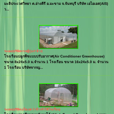
มะลิประเวศวิทยา ต.อ่างคีรี อ.มะขาม จ.จันทบุรี บริษัท เอไอเอส(AIS)
ว...
ระยอง(บริษัทจากญี่ปุ่นว่าจ้าง)
โรงเรือนปลูกพืชแบบปรับอากาศ(Air Conditioner Greenhouse)
ขนาด 8x24x5.0 ม.จำนวน 1 โรงเรือน ขนาด 16x24x5.0 ม. จำนวน
1 โรงเรือน บริษัทจากญ...
ระยอง(บริษัทเอไอเอส ว่าจ้างทำให้โรงเรียน)