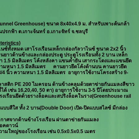
Tunnel Greenhouse) ขนาด 8x40x4.9 ม. สำหรับเพาะต้นกล้า
นปรกฟ้า ต.เกาะจ้นทร์ อ.เกาะจัทร์ จ.ชลบุรี
eristics)
ไนซ์ทั้งหมด เสาโรงเรือนเหล็กกล่องกัลวาไนซ์ ขนาด 2
x
2 นิ้ว
าวด้านข้างและกล่องประตู ประตูโรงเรือนทั้ง 2 บาน เหล็ก
า 1.5 มิลลิเมตร โค้งหลังคา แขนค้ำยัน เสากระโดงและแขนยึด
ามหนา
1.5
มิลลิเมตร คานยาวยึดโค้งด้านบน คานยาวยึด
4 นิ้ว ความหนา 1.5 มิลลิเมตร อายุการใช้งานโครงสร้าง
9-
ลาสติก
PE 200
ไมครอน ด้านข้างคลุมด้วยตาข่ายกันแมลงสีขาว
ได้ เช่น 16
,
20
,40, 50
ตา) อายุการใช้งาน
3-5
ปีโดยประมาณ
โรงเรือนยึดด้วยรางล็อคและสปริงล็อคในราง(Greenhouse rail
บบสีใส ทั้ง 2 บาน(
Double Door)
เปิด-ปิดแบบสไลซ์ มีกล่อง
าศจากด้านข้างโรงเรือน ผ่านตาข่ายกันแมลง
็อคดาวน์
ามใหญ่ของโรงเรือน เช่น
0.5x0.5x0.5
เมตร