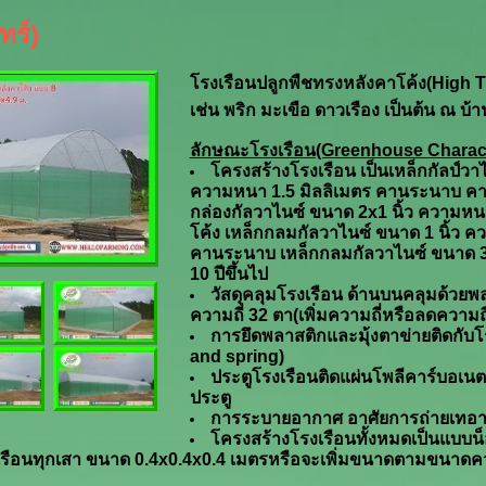
ทร์)
โรงเรือนปลูกพืชทรงหลังคาโค้ง(High 
เช่น พริก มะเขือ ดาวเรือง เป็นต้น ณ บ้า
ลักษณะโรงเรือน
(Greenhouse Charact
โครงสร้างโรงเรือน เป็นเหล็กกัลป์วา
ความหนา 1.5 มิลลิเมตร คานระนาบ คานย
กล่องกัลวาไนซ์ ขนาด 2
x
1 นิ้ว ความหน
โค้ง เหล็กกลมกัลวาไนซ์ ขนาด 1 นิ้ว
คว
คานระนาบ เหล็กกลมกัลวาไนซ์ ขนาด 3/
10
ปีขึ้นไป
วัสดุคลุมโรงเรือน ด้านบนคลุมด้วยพ
ความถี่ 32
ตา(เพิ่มความถี่หรือลดความถี่
การยึดพลาสติกและมุ้งตาข่ายติดกับ
and spring)
ประตูโรงเรือนติดแผ่นโพลีคาร์บอเนตแ
ประตู
การระบายอากาศ อาศัยการถ่ายเทอาก
โครงสร้างโรงเรือนทั้งหมดเป็นแบบน
รือนทุกเสา ขนาด
0.4x0.4x0.4
เมตรหรือจะเพิ่มขนาดตามขนาดคว