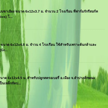
ขาเอียง ขนาด 6x12x3.7 ม. จำนวน 2 โรงเรือน ที่ฟาร์มรักรีสอร์ท
cs) โ...
 ขนาด 6x12x4.8 ม. จำวน 4 โรงเรือน ใช้สำหรับเพราะต้นกล้าและ
(Gr...
าด 6x12x4.5 ม. สำหรับปลูกสตรอเบอรี่ อ.เมือง จ.ลำปางลักษณะ
็นเหล็กกัลป...