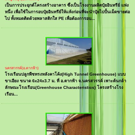
เป็นการประยุกต์โครงสร้างอาคาร ซึ่งเป็นโรงงานผลิตปุ๋ยอินทรีย์ แห่ง
หนึ่ง เพื่อใช้ในการอบปุ๋ยอินทรีย์ให้แห้งก่อนที่จะนำปุ๋ยไปปั้นเม็ดขายต่อ
ไป ทั้งหมดติดด้วยพลาสติกใส PE เพื่อต้องการอบ...
นครสวรรค์(อ.ตากฟ้า)
โรงเรือนปลูกพืชทรงหลังคาโค้ง(High Tunnel Greenhouse) แบบ
ขาเอียง ขนาด 6x24x3.7 ม. ที่ อ.ตากฟ้า จ.นครสวรรค์ เพาะต้นกล้า
ลักษณะโรงเรือน(Greenhouse Characteristics) โครงสร้างโรง
เรือน...