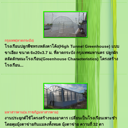
กรุงเทพ(ลาดกระบัง)
โรงเรือนปลูกพืชทรงหลังคาโค้ง(High Tunnel Greenhouse) แบบ
ขาเอียง ขนาด 6x20x3.7 ม. ที่ลาดกระบัง กรุงเทพมหานคร ปลูกผัก
สลัดลักษณะโรงเรือน(Greenhouse Characteristics) โครงสร้าง
โรงเรือน...
มหาสารคาม(ม.ราชภัฎมหาสารคาม)
งานประยุกต์ใช้โครงสร้างของอาคาร เปลี่ยนเป็นโรงเรือนเพาะชำ
โดยคุมมุ้งตาข่ายกันแมลงทั้งหมด มุ้งตาข่าย ความถี่ 32 ตา