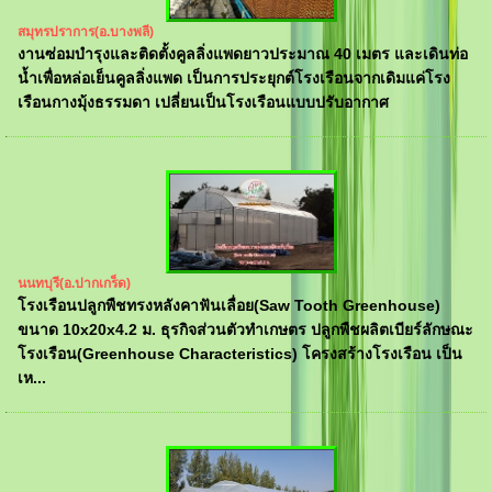
สมุทรปราการ(อ.บางพลี)
งานซ่อมบำรุงและติดตั้งคูลลิ่งแพดยาวประมาณ 40 เมตร และเดินท่อ
น้ำเพื่อหล่อเย็นคูลลิ่งแพด เป็นการประยุกต์โรงเรือนจากเดิมแค่โรง
เรือนกางมุ้งธรรมดา เปลี่ยนเป็นโรงเรือนแบบปรับอากาศ
นนทบุรี(อ.ปากเกร็ด)
โรงเรือนปลูกพืชทรงหลังคาฟันเลื่อย(Saw Tooth Greenhouse)
ขนาด 10x20x4.2 ม. ธุรกิจส่วนตัวทำเกษตร ปลูกพืชผลิตเบียร์ลักษณะ
โรงเรือน(Greenhouse Characteristics) โครงสร้างโรงเรือน เป็น
เห...