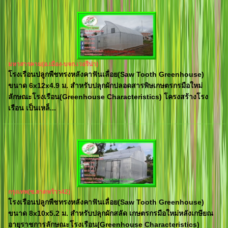
มหาสารคาม(อ.เมือง-บจก.เวอรีน่า)
โรงเรือนปลูกพืชทรงหลังคาฟันเลื่อย(Saw Tooth Greenhouse)
ขนาด 6x12x4.9 ม. สำหรับปลุกผักปลอดสารพิษเกษตรกรมือใหม่
ลักษณะโรงเรือน(Greenhouse Characteristics) โครงสร้างโรง
เรือน เป็นเหล็...
กรุงเทพ(ซ.ลาดพร้าว42)
โรงเรือนปลูกพืชทรงหลังคาฟันเลื่อย(Saw Tooth Greenhouse)
ขนาด 8x10x5.2 ม. สำหรับปลุกผักสลัด เกษตรกรมือใหม่หลังเกษียณ
อายุราชการลักษณะโรงเรือน(Greenhouse Characteristics)