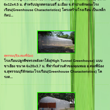
6x12x4.5 ม. สำหรับปลูกสตรอเบอรี่ อ.เมือง จ.ลำปางลักษณะโรง
เรือน(Greenhouse Characteristics) โครงสร้างโรงเรือน เป็นเหล็ก
กัลป...
สุพรรณบุรี(อ.สองพี่น้อง)
โรงเรือนปลูกพืชทรงหลังคาโค้ง(High Tunnel Greenhouse) แบบ
ขาเอียง ขนาด 6x20x3.7 ม. ที่ฟาร์มส่วนตัวของคุณหมอ อ.สองพี่น้อง
จ.สุพรรณบุรีลักษณะโรงเรือน(Greenhouse Characteristics) โค
รงส...