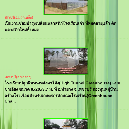
สระบุรี(อ.มวกเหล็ก)
เป็นงานซ่อมบำรุงเปลี่ยนพลาสติกโรงเรือนเก่า ที่หมดอายุแล้ว ติด
พลาสติกใหม่ทั้งหมด
เพชรบุรี(อ.ท่ายาง)
โรงเรือนปลูกพืชทรงหลังคาโค้ง(High Tunnel Greenhouse) แบบ
ขาเอียง ขนาด 6x20x3.7 ม. ที่ อ.ท่ายาง จ.เพชรบุรี กองทุนหมู่บ้าน
สร้างโรงเรือนสำหรับเกษตรกรลักษณะโรงเรือน(Greenhouse
Cha...