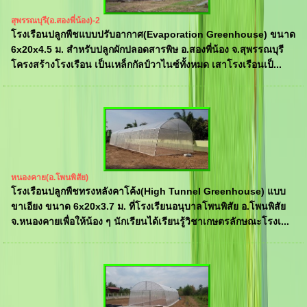
สุพรรณบุรี(อ.สองพี่น้อง)-2
โรงเรือนปลูกพืชแบบปรับอากาศ(Evaporation Greenhouse) ขนาด
6x20x4.5 ม. สำหรับปลูกผักปลอดสารพิษ อ.สองพี่น้อง จ.สุพรรณบุรี
โครงสร้างโรงเรือน เป็นเหล็กกัลป์วาไนซ์ทั้งหมด เสาโรงเรือนเป็...
หนองคาย(อ.โพนพิสัย)
โรงเรือนปลูกพืชทรงหลังคาโค้ง(High Tunnel Greenhouse) แบบ
ขาเอียง ขนาด 6x20x3.7 ม. ที่โรงเรียนอนุบาลโพนพิสัย อ.โพนพิสัย
จ.หนองคายเพื่อให้น้อง ๆ นักเรียนได้เรียนรู้วิชาเกษตรลักษณะโรงเ...