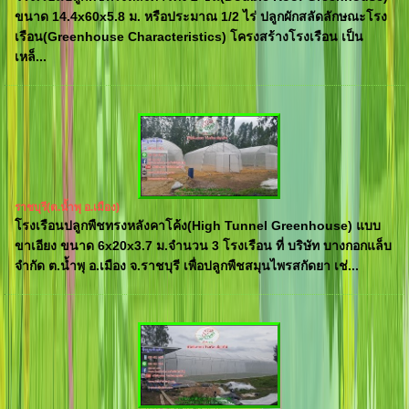
ขนาด 14.4x60x5.8 ม. หรือประมาณ 1/2 ไร่ ปลูกผักสลัดลักษณะโรง
เรือน(Greenhouse Characteristics) โครงสร้างโรงเรือน เป็น
เหล็...
ราชบุรี(ต.น้ำพุ อ.เมือง)
โรงเรือนปลูกพืชทรงหลังคาโค้ง(High Tunnel Greenhouse) แบบ
ขาเอียง ขนาด 6x20x3.7 ม.จำนวน 3 โรงเรือน ที่ บริษัท บางกอกแล็บ
จำกัด ต.น้ำพุ อ.เมือง จ.ราชบุรี เพื่อปลูกพืชสมุนไพรสกัดยา เช่...