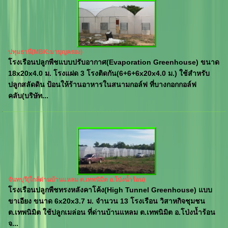
ปทุมธานี(MBK:มาบุญครอง)
โรงเรือนปลูกพืชแบบปรับอากาศ(Evaporation Greenhouse) ขนาด
18x20x4.0 ม. โรงแฝด 3 โรงติดกัน(6+6+6x20x4.0 ม.) ใช้สำหรับ
ปลูกสลัดดิน ป้อนให้ร้านอาหารในสนามกอล์ฟ ที่บางกอกกอล์ฟ
คลับ(บริษัท...
จันทบุรี(ใกล้ด่านบ้านแหลม ต.เทพนิมิต อ.โป่งน้ำร้อน)
โรงเรือนปลูกพืชทรงหลังคาโค้ง(High Tunnel Greenhouse) แบบ
ขาเอียง ขนาด 6x20x3.7 ม. จำนวน 13 โรงเรือน วิสาหกิจชุมชน
ต.เทพนิมิต ใช้ปลูกเมล่อน ที่ด่านบ้านแหลม ต.เทพนิมิต อ.โป่งน้ำร้อน
จ...