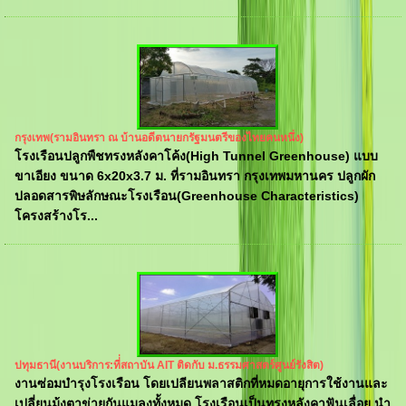
กรุงเทพ(รามอินทรา ณ บ้านอดีตนายกรัฐมนตรีของไทยคนหนึ่ง)
โรงเรือนปลูกพืชทรงหลังคาโค้ง(High Tunnel Greenhouse) แบบ
ขาเอียง ขนาด 6x20x3.7 ม. ที่รามอินทรา กรุงเทพมหานคร ปลูกผัก
ปลอดสารพิษลักษณะโรงเรือน(Greenhouse Characteristics)
โครงสร้างโร...
ปทุมธานี(งานบริการ:ที่่สถาบัน AIT ติดกับ ม.ธรรมศาสตร์ศูนย์รังสิต)
งานซ่อมบำรุงโรงเรือน โดยเปลียนพลาสติกที่หมดอายุการใช้งานและ
เปลี่ยนมุ้งตาข่ายกันแมลงทั้งหมด โรงเรือนเป็นทรงหลังคาฟันเลื่อย นำ