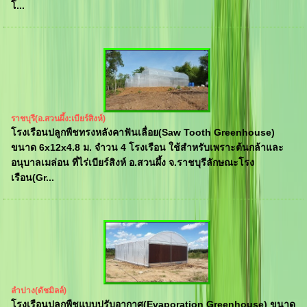
โ...
ราชบุรี(อ.สวนผึ้ง:เบียร์สิงห์)
โรงเรือนปลูกพืชทรงหลังคาฟันเลื่อย(Saw Tooth Greenhouse)
ขนาด 6x12x4.8 ม. จำวน 4 โรงเรือน ใช้สำหรับเพราะต้นกล้าและ
อนุบาลเมล่อน ที่ไร่เบียร์สิงห์ อ.สวนผึ้ง จ.ราชบุรีลักษณะโรง
เรือน(Gr...
ลำปาง(ดัชมิลล์)
โรงเรือนปลูกพืชแบบปรับอากาศ(Evaporation Greenhouse) ขนาด