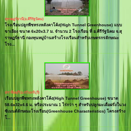
สุราษฏร์ธานี(อ.คีรีรัฐนิคม)
โรงเรือนปลูกพืชทรงหลังคาโค้ง(High Tunnel Greenhouse) แบบ
ขาเอียง ขนาด 6x20x3.7 ม. จำนวน 2 โรงเรือน ที่ อ.คีรีรัฐนิคม จ.สุ
ราษฏร์ธานี กองทุนหมู่บ้านสร้างโรงเรือนสำหรับเกษตรกรลักษณะ
โรง...
ปราจีนบุรี(อ.กบินทร์บุรี)
เรือนปลูกพืชทรงหลังคาโค้ง(High Tunnel Greenhouse) ขนาด
58.6x32x4.6 ม. หรือประมาณ 1 ไร่กว่า ๆ สำหรับปลูกมะเดื่อฝรั่งในวง
ซิเมนต์ลักษณะโรงเรือน(Greenhouse Characteristics) โครงสร้าง
โ...