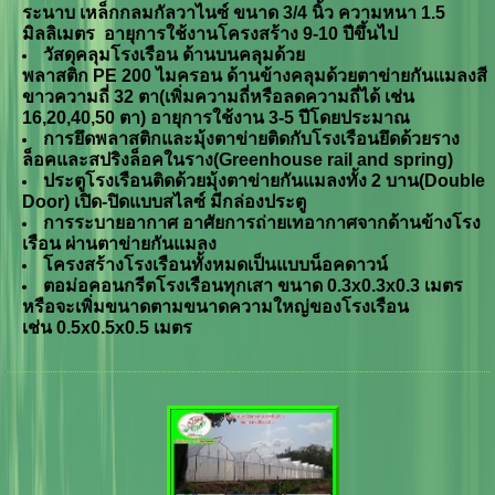
ระนาบ เหล็กกลมกัลวาไนซ์ ขนาด 3/4 นิ้ว ความหนา 1.5
มิลลิเมตร อายุการใช้งานโครงสร้าง
9-10
ปีขึ้นไป
วัสดุคลุมโรงเรือน ด้านบนคลุมด้วย
พลาสติก
PE
200
ไมครอน ด้านข้างคลุมด้วยตาข่ายกันแมลงสี
ขาวความถี่ 32
ตา(เพิ่มความถี่หรือลดความถี่ได้ เช่น
16
,
20,4
0,50
ตา) อายุการใช้งาน
3-5
ปีโดยประมาณ
การยึดพลาสติกและมุ้งตาข่ายติดกับโรงเรือนยึดด้วยราง
ล็อคและสปริงล็อคในราง(Greenhouse rail and spring)
ประตูโรงเรือนติดด้วยมุ้งตาข่ายกันแมลงทั้ง 2 บาน(
Double
Door
)
เปิด-ปิดแบบสไลซ์ มีกล่องประตู
การระบายอากาศ อาศัยการถ่ายเทอากาศจากด้านข้างโรง
เรือน ผ่านตาข่ายกันแมลง
โครงสร้างโรงเรือนทั้งหมดเป็นแบบน็อคดาวน์
ตอม่อคอนกรีตโรงเรือนทุกเสา ขนาด
0.3x0.3x0.3
เมตร
หรือจะเพิ่มขนาดตามขนาดความใหญ่ของโรงเรือน
เช่น
0.5x0.5x0.5
เมตร