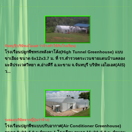
จันทบุรี(บริษัทเอไอเอส ว่าจ้างทำให้กับโรงเรียน)
โรงเรือนปลูกพืชทรงหลังคาโค้ง(High Tunnel Greenhouse) แบบ
ขาเอียง ขนาด 6x12x3.7 ม. ที่ รร.ตำรวจตระเวนชายแดนบ้านคลอง
มะลิประเวศวิทยา ต.อ่างคีรี อ.มะขาม จ.จันทบุรี บริษัท เอไอเอส(AIS)
ว...
ระยอง(บริษัทจากญี่ปุ่นว่าจ้าง)
โรงเรือนปลูกพืชแบบปรับอากาศ(Air Conditioner Greenhouse)