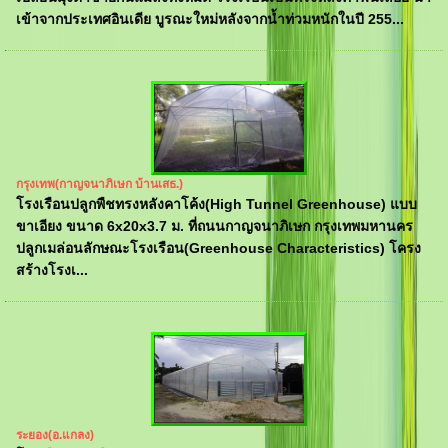
เข้าจากประเทศอินเดีย บูรณะใหม่หลังจากน้ำท่วมหนักในปี 255...
กรุงเทพ(กาญจนาภิเษก บ้านเสธ.)
โรงเรือนปลูกพืชทรงหลังคาโค้ง(High Tunnel Greenhouse) แบบ
ขาเอียง ขนาด 6x20x3.7 ม. ที่ถนนกาญจนาภิเษก กรุงเทพมหานคร
ปลูกเมล่อนลักษณะโรงเรือน(Greenhouse Characteristics) โครง
สร้างโรงเ...
ระยอง(อ.แกลง)