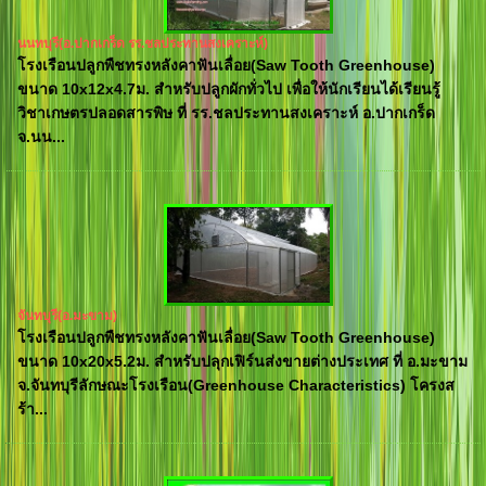
นนทบุรี(อ.ปากเกร็ด รร.ชลประทานสงเคราะห์)
โรงเรือนปลูกพืชทรงหลังคาฟันเลื่อย(Saw Tooth Greenhouse)
ขนาด 10x12x4.7ม. สำหรับปลูกผักทั่วไป เพื่อให้นักเรียนได้เรียนรู้
วิชาเกษตรปลอดสารพิษ ที่ รร.ชลประทานสงเคราะห์ อ.ปากเกร็ด
จ.นน...
จันทบุรี(อ.มะขาม)
โรงเรือนปลูกพืชทรงหลังคาฟันเลื่อย(Saw Tooth Greenhouse)
ขนาด 10x20x5.2ม. สำหรับปลุกเฟิร์นส่งขายต่างประเทศ ที่ อ.มะขาม
จ.จันทบุรีลักษณะโรงเรือน(Greenhouse Characteristics) โครงส
ร้า...