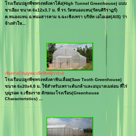
โรงเรือนปลูกพืชทรงหลังคาโค้ง(High Tunnel Greenhouse) แบบ
ขาเอียง ขนาด 6x12x3.7 ม. ที่ รร.วัดหนองแหน(รัตนศิริราฏร์)
ต.หนองแหน อ.พนมสารคาม จ.ฉะเชิงเทรา บริษัท เอไอเอส(AIS) ว่า
จ้างทำให...
เชียงราย(ไร่บุญรอด:เบียร์สิงห์ผู้ว่าจ้าง)
โรงเรือนปลูกพืชทรงหลังคาฟันเลื่อย(Saw Tooth Greenhouse)
ขนาด 6x20x4.8 ม. ใช้สำหรับเพราะต้นกล้าและอนุบาลเมล่อน ที่ไร่
บุญรอด จ.เชียงราย ลักษณะโรงเรือน(Greenhouse
Characteristics) ...