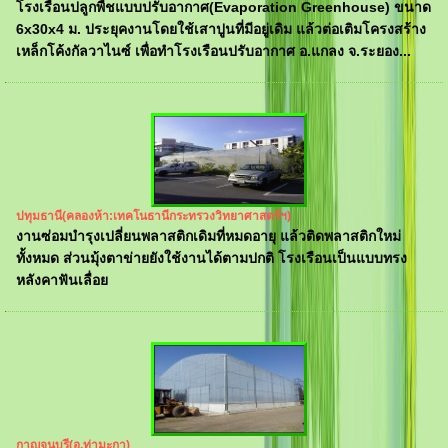
โรงเรือนปลูกพืชแบบปรับอากาศ(Evaporation Greenhouse) ขนาด
6x30x4 ม. ประยุคงานโดยใช้เสาปูนที่มีอยู่เดิม แล้วต่อเติมโครงสร้าง
เหล็กโค้งกัลวาไนซ์ เพื่อทำโรงเรือนปรับอากาศ อ.แกลง จ.ระยอง...
ปทุมธานี(คลองห้า:เทคโนธานีกระทรวงวิทยาศาสตร์ฯ)
งานซ่อมบำรุงเปลี่ยนพลาสติกเดิมที่หมดอายุ แล้วติดพลาสติกใหม่
ทั้งหมด ส่วนมุ้งตาข่ายยังใช้งานได้ตามปกติ โรงเรือนเป็นแบบทรง
หลังคาฟันเลื่อย
กาญจนบุรี(อ.ท่ามะกา)